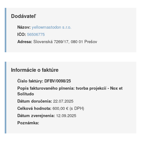
Dodávateľ
Názov:
yellowmastodon s.r.o.
IČO:
56506775
Adresa:
Slovenská 7269/17, 080 01 Prešov
Informácie o faktúre
Číslo faktúry:
DFBV/0098/25
Popis fakturovaného plnenia:
tvorba projekcií - Nox et
Solitudo
Dátum doručenia:
22.07.2025
Celková hodnota:
600,00 € (s DPH)
Dátum zverejnenia:
12.09.2025
Poznámka: