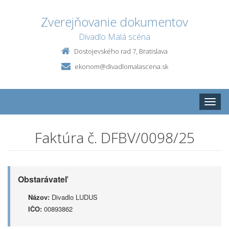
Zverejňovanie dokumentov
Divadlo Malá scéna
Dostojevského rad 7, Bratislava
ekonom@divadlomalascena.sk
Toggle
naviga
Faktúra č. DFBV/0098/25
Obstarávateľ
Názov:
Divadlo LUDUS
IČO:
00893862