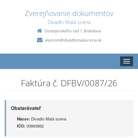
Zverejňovanie dokumentov
Divadlo Malá scéna
Dostojevského rad 7, Bratislava
ekonom@divadlomalascena.sk
Toggle
naviga
Faktúra č. DFBV/0087/26
Obstarávateľ
Názov:
Divadlo Malá scéna
IČO:
00893862