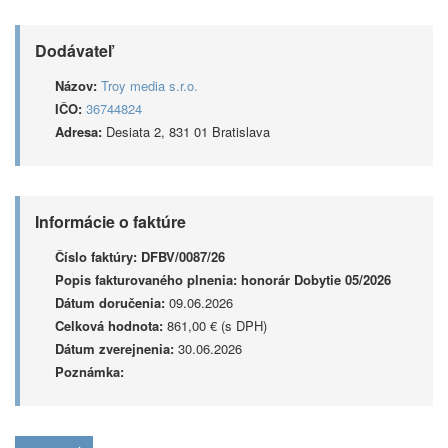
Dodávateľ
Názov:
Troy media s.r.o.
IČO:
36744824
Adresa:
Desiata 2, 831 01 Bratislava
Informácie o faktúre
Číslo faktúry:
DFBV/0087/26
Popis fakturovaného plnenia:
honorár Dobytie 05/2026
Dátum doručenia:
09.06.2026
Celková hodnota:
861,00 € (s DPH)
Dátum zverejnenia:
30.06.2026
Poznámka: