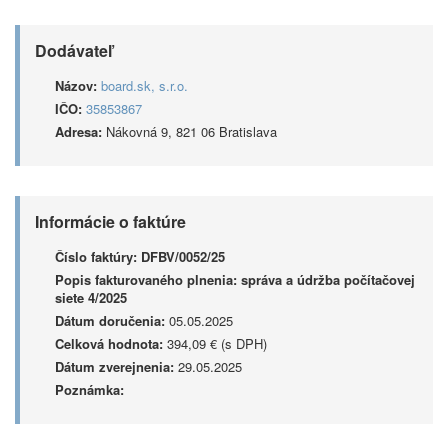
Dodávateľ
Názov:
board.sk, s.r.o.
IČO:
35853867
Adresa:
Nákovná 9, 821 06 Bratislava
Informácie o faktúre
Číslo faktúry:
DFBV/0052/25
Popis fakturovaného plnenia:
správa a údržba počítačovej
siete 4/2025
Dátum doručenia:
05.05.2025
Celková hodnota:
394,09 € (s DPH)
Dátum zverejnenia:
29.05.2025
Poznámka: