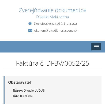
Zverejňovanie dokumentov
Divadlo Malá scéna
Dostojevského rad 7, Bratislava
ekonom@divadlomalascena.sk
Toggle
naviga
Faktúra č. DFBV/0052/25
Obstarávateľ
Názov:
Divadlo LUDUS
IČO:
00893862