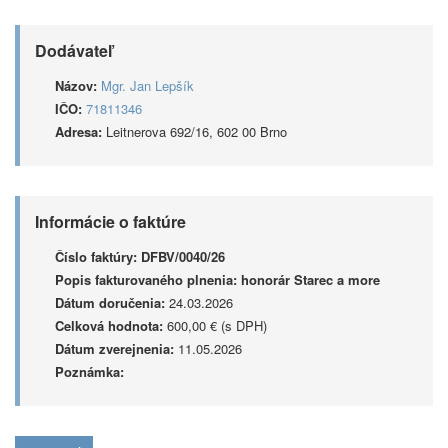
Dodávateľ
Názov:
Mgr. Jan Lepšík
IČO:
71811346
Adresa:
Leitnerova 692/16, 602 00 Brno
Informácie o faktúre
Číslo faktúry:
DFBV/0040/26
Popis fakturovaného plnenia:
honorár Starec a more
Dátum doručenia:
24.03.2026
Celková hodnota:
600,00 € (s DPH)
Dátum zverejnenia:
11.05.2026
Poznámka: