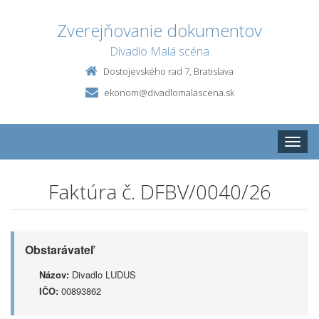
Zverejňovanie dokumentov
Divadlo Malá scéna
Dostojevského rad 7, Bratislava
ekonom@divadlomalascena.sk
Toggle
naviga
Faktúra č. DFBV/0040/26
Obstarávateľ
Názov:
Divadlo LUDUS
IČO:
00893862