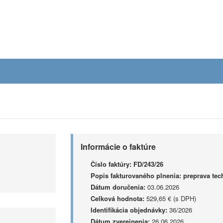
Informácie o faktúre
Číslo faktúry:
FD/243/26
Popis fakturovaného plnenia:
preprava tec
Dátum doručenia:
03.06.2026
Celková hodnota:
529,65 € (s DPH)
Identifikácia objednávky:
36/2026
Dátum zverejnenia:
26.06.2026