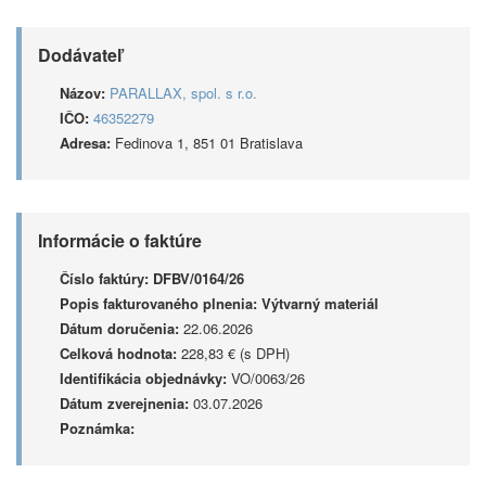
Dodávateľ
Názov:
PARALLAX, spol. s r.o.
IČO:
46352279
Adresa:
Fedinova 1, 851 01 Bratislava
Informácie o faktúre
Číslo faktúry:
DFBV/0164/26
Popis fakturovaného plnenia:
Výtvarný materiál
Dátum doručenia:
22.06.2026
Celková hodnota:
228,83 € (s DPH)
Identifikácia objednávky:
VO/0063/26
Dátum zverejnenia:
03.07.2026
Poznámka: