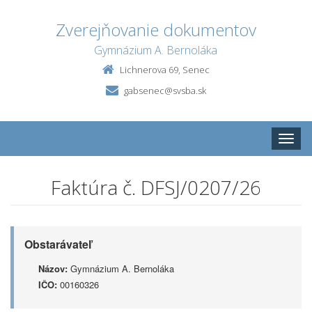
Zverejňovanie dokumentov
Gymnázium A. Bernoláka
Lichnerova 69, Senec
gabsenec@svsba.sk
Toggle
naviga
Faktúra č. DFSJ/0207/26
Obstarávateľ
Názov:
Gymnázium A. Bernoláka
IČO:
00160326